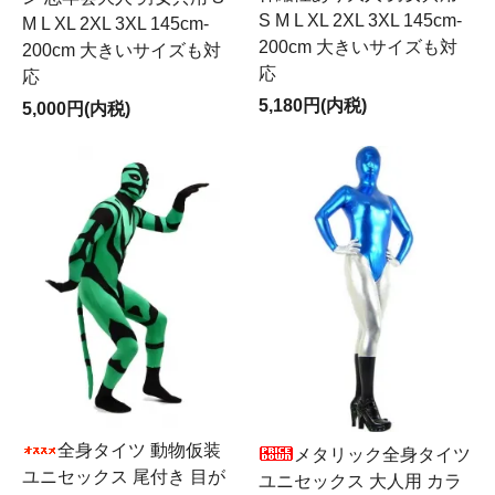
S M L XL 2XL 3XL 145cm-
M L XL 2XL 3XL 145cm-
200cm 大きいサイズも対
200cm 大きいサイズも対
応
応
5,180円(内税)
5,000円(内税)
全身タイツ 動物仮装
メタリック全身タイツ
ユニセックス 尾付き 目が
ユニセックス 大人用 カラ