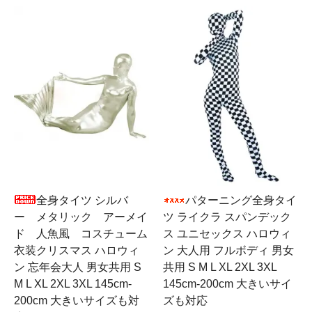
全身タイツ シルバ
パターニング全身タイ
ー メタリック アーメイ
ツ ライクラ スパンデック
ド 人魚風 コスチューム
ス ユニセックス ハロウィ
衣装クリスマス ハロウィ
ン 大人用 フルボディ 男女
ン 忘年会大人 男女共用 S
共用 S M L XL 2XL 3XL
M L XL 2XL 3XL 145cm-
145cm-200cm 大きいサイ
200cm 大きいサイズも対
ズも対応