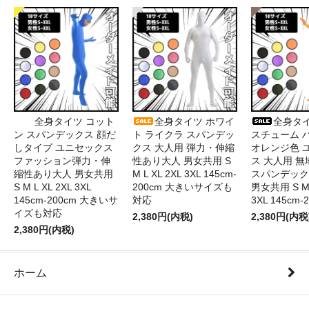
全身タイツ コット
全身タイツ ホワイ
全身タイ
ン スパンデックス 顔だ
ト ライクラ スパンデッ
スチューム 
しタイプ ユニセックス
クス 大人用 弾力・伸縮
オレンジ色 
ファッション弾力・伸
性あり大人 男女共用 S
ス 大人用 無
縮性あり大人 男女共用
M L XL 2XL 3XL 145cm-
スパンデック
S M L XL 2XL 3XL
200cm 大きいサイズも
男女共用 S M 
145cm-200cm 大きいサ
対応
3XL 145cm-
イズも対応
2,380円(内税)
2,380円(内税
2,380円(内税)
ホーム